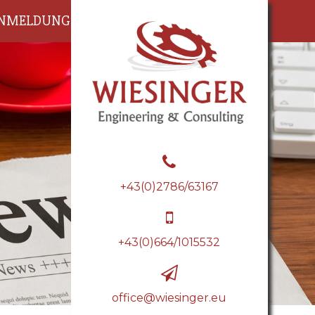
NMELDUNG
JOBS&KARRIERE
+43(0)2786/63167
+43(0)664/1015532
office@wiesinger.eu