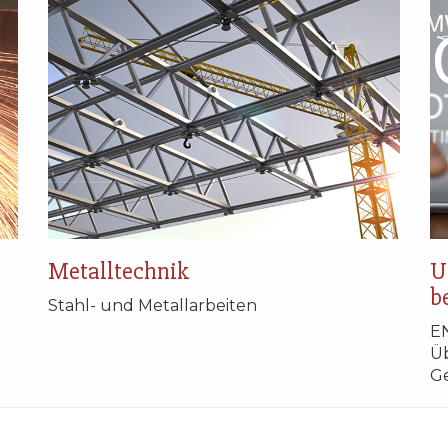
Metalltechnik
U
b
Stahl- und Metallarbeiten
EN
Ü
G