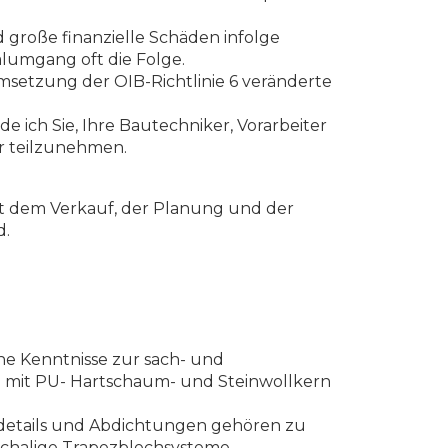
nd große finanzielle Schäden infolge
lumgang oft die Folge.
setzung der OIB-Richtlinie 6 veränderte
 ich Sie, Ihre Bautechniker, Vorarbeiter
r teilzunehmen.
mit dem Verkauf, der Planung und der
d.
he Kenntnisse zur sach- und
mit PU- Hartschaum- und Steinwollkern
ssdetails und Abdichtungen gehören zu
schalige Trapezblechsysteme.