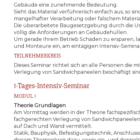
Gebäude eine zunehmende Bedeutung.
Sieht das Material verführerisch einfach aus, so si
mangelhafter Verarbeitung oder falschem Materia
Die überarbeitete Baugesetzgebung durch die Um
völlig die Anforderungen an Gebäudehüllen.
Um gerade Ihrem Betrieb Schäden zu ersparen, lade
und Monteure ein, am eintägigen Intensiv-Semina
TEILNEHMERKREIS
Dieses Seminar richtet sich an alle Personen die 
Verlegung von Sandwichpaneelen beschäftigt sin
1-Tages-Intensiv-Seminar
MODUL 1
Theorie Grundlagen
Am Vormittag werden in der Theorie fachspezifisc
fachgerechten Verlegung von Sandwichpaneelen 
auf Dach und Wand vermittelt.
Statik, Bauphysik, Befestigungstechnik, Anschlu
diesem Themenkreis dazu, sowie ein- und doppel