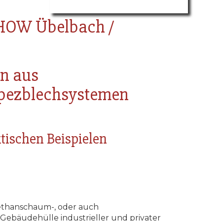
OW Übelbach /
en aus
pezblechsystemen
tischen Beispielen
ethanschaum-, oder auch
ebäudehülle industrieller und privater