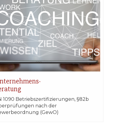
nternehmens-
eratung
 1090 Betriebszertifizierungen, §82b
berprüfungen nach der
ewerbeordnung (GewO)