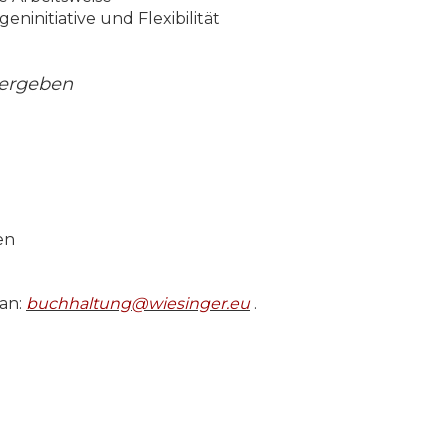
eninitiative und Flexibilität
vergeben
en
 an:
buchhaltung@wiesinger.eu
.