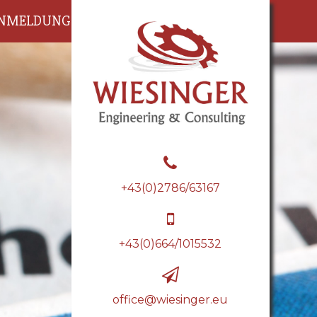
NMELDUNG
JOBS&KARRIERE
+43(0)2786/63167
+43(0)664/1015532
office@wiesinger.eu