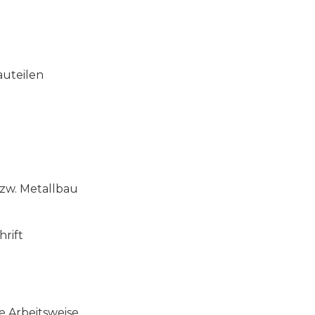
uteilen
bzw. Metallbau
rift
e Arbeitsweise