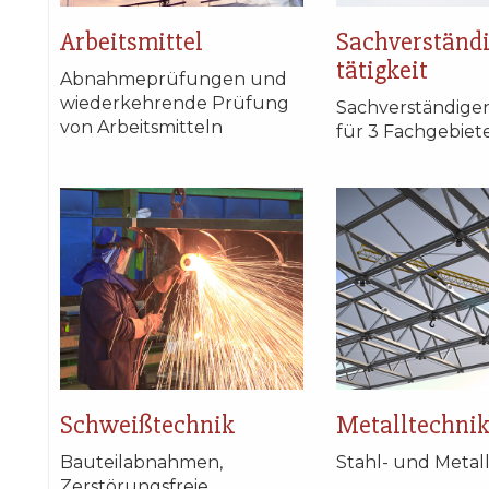
Arbeitsmittel
Sachverständi
tätigkeit
Abnahmeprüfungen und
wiederkehrende Prüfung
Sachverständigen
von Arbeitsmitteln
für 3 Fachgebiet
Schweißtechnik
Metalltechni
Bauteilabnahmen,
Stahl- und Metal
Zerstörungsfreie